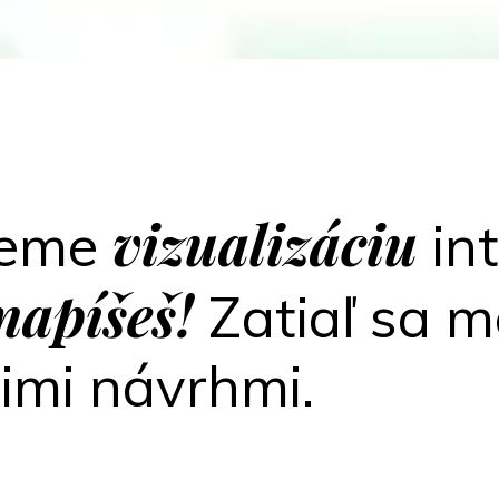
vizualizáciu
jeme
int
napíšeš!
Zatiaľ sa 
šimi návrhmi.