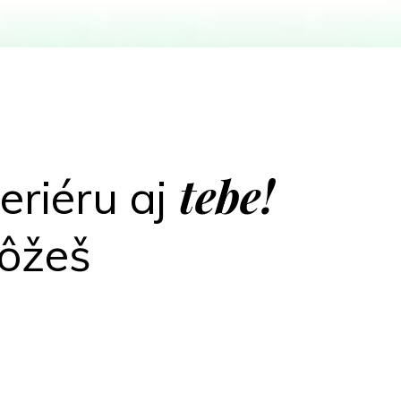
tebe!
eriéru aj
môžeš