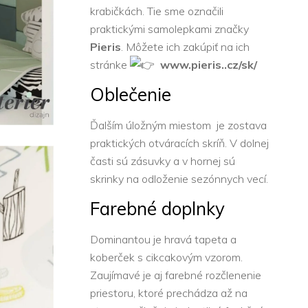
krabičkách. Tie sme označili
praktickými samolepkami značky
Pieris
.
Môžete ich zakúpiť na ich
stránke
www.pieris..cz/sk/
Oblečenie
Ďalším úložným miestom je zostava
praktických otváracích skríň. V dolnej
časti sú zásuvky a v hornej sú
skrinky na odloženie sezónnych vecí.
Farebné doplnky
Dominantou je hravá tapeta a
koberček s cikcakovým vzorom.
Zaujímavé je aj farebné rozčlenenie
priestoru, ktoré prechádza až na