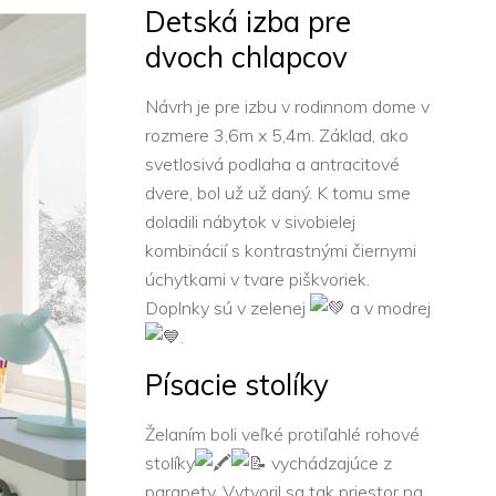
Detská izba pre
dvoch chlapcov
Návrh je pre izbu v rodinnom dome v
rozmere 3,6m x 5,4m. Základ, ako
svetlosivá podlaha a antracitové
dvere, bol už už daný. K tomu sme
doladili nábytok v sivobielej
kombinácií s kontrastnými čiernymi
úchytkami v tvare piškvoriek.
Doplnky sú v zelenej
a v modrej
.
Písacie stolíky
Želaním boli veľké protiľahlé rohové
stolíky
vychádzajúce z
parapety. Vytvoril sa tak priestor na