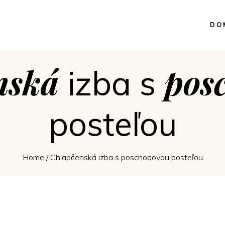
DO
nská
pos
izba s
posteľou
Home
/
Chlapčenská izba s poschodovou posteľou