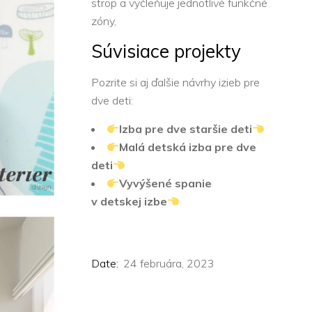
strop a vyčleňuje jednotlivé funkčné
zóny,
Súvisiace projekty
Pozrite si aj ďalšie návrhy izieb pre
dve deti:
Izba
pre dve
staršie
deti
Malá
detská
izba
pre dve
deti
Vyvýšené
spanie
v
detskej
izbe
Date:
24 februára, 2023