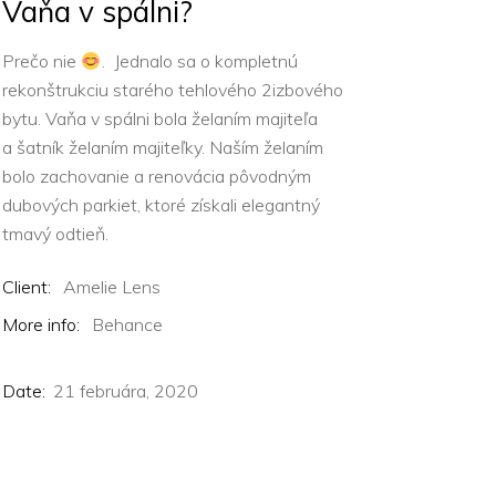
Vaňa v spálni?
Prečo nie
. Jednalo sa o kompletnú
rekonštrukciu starého tehlového 2izbového
bytu. Vaňa v spálni bola želaním majiteľa
a šatník želaním majiteľky. Naším želaním
bolo zachovanie a renovácia pôvodným
dubových parkiet, ktoré získali elegantný
tmavý odtieň.
Client:
Amelie Lens
More info:
Behance
Date:
21 februára, 2020