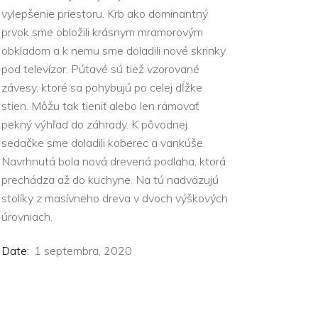
vylepšenie priestoru. Krb ako dominantný
prvok sme obložili krásnym mramorovým
obkladom a k nemu sme doladili nové skrinky
pod televízor. Pútavé sú tiež vzorované
závesy, ktoré sa pohybujú po celej dĺžke
stien. Môžu tak tieniť alebo len rámovať
pekný výhľad do záhrady. K pôvodnej
sedačke sme doladili koberec a vankúše.
Navrhnutá bola nová drevená podlaha, ktorá
prechádza až do kuchyne. Na tú nadväzujú
stolíky z masívneho dreva v dvoch výškových
úrovniach.
Date:
1 septembra, 2020