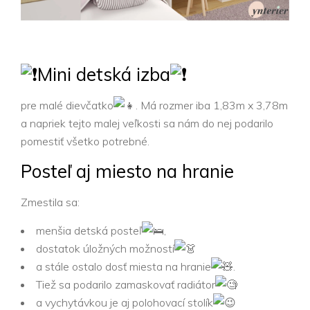
Mini detská izba
pre malé dievčatko
.
Má rozmer iba 1,83m x 3,78m
a napriek tejto malej veľkosti sa nám do nej podarilo
pomestiť všetko potrebné.
Posteľ aj miesto na hranie
Zmestila sa:
menšia detská posteľ
,
dostatok úložných možností
a stále ostalo dosť miesta na hranie
.
Tiež sa podarilo zamaskovať radiátor
a vychytávkou je aj polohovací stolík