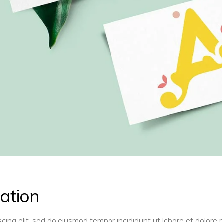
ation
scing elit, sed do eiusmod tempor incididunt ut labore et dolor