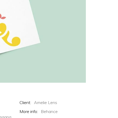
Client:
Amelie Lens
More info:
Behance
e magna